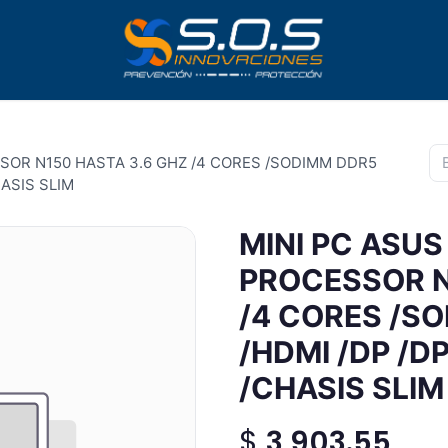
SOR N150 HASTA 3.6 GHZ /4 CORES /SODIMM DDR5
HASIS SLIM
MINI PC ASUS
PROCESSOR N
/4 CORES /S
/HDMI /DP /DP
/CHASIS SLIM
$
3,903.55