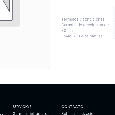
Términos y condiciones
Garantía de devolución de
30 días
Envío: 2-3 días hábiles
SERVICIOS
CONTACTO
Guardias intramuros
Solicitar cotización
oa.