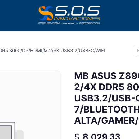
DDR5 8000/DP/HDMI/M.2/6X USB3.2/USB-C/WIFI
MB ASUS Z890
2/4X DDR5 8
USB3.2/USB-
7/BLUETOOT
ALTA/GAMER
$
8,029.33